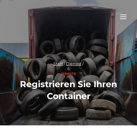
Zum
Inhalt
springen
Start
/
Dienste
/
DIENSTE
Registrieren Sie Ihren
Container