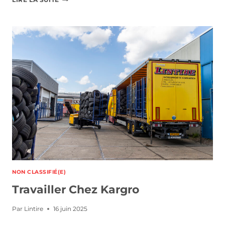
O
S
T
E
S
V
A
C
A
N
T
S
NON CLASSIFIÉ(E)
Travailler Chez Kargro
Par
Lintire
16 juin 2025