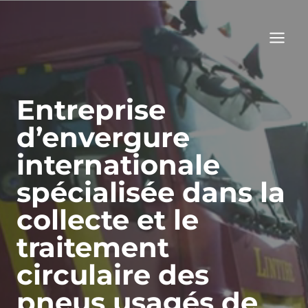
Aller
au
contenu
Entreprise
d’envergure
internationale
spécialisée dans la
collecte et le
traitement
circulaire des
pneus usagés de