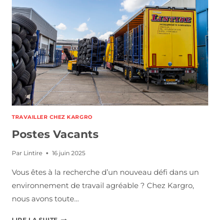
U
D
A
F
X
G
TRAVAILLER CHEZ KARGRO
Postes Vacants
Par
Lintire
16 juin 2025
Vous êtes à la recherche d’un nouveau défi dans un
environnement de travail agréable ? Chez Kargro,
nous avons toute…
P
LIRE LA SUITE