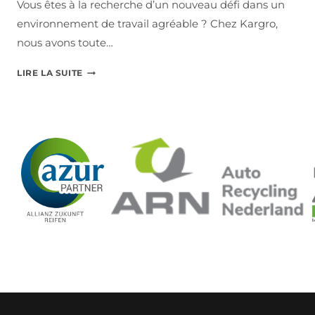
Vous êtes à la recherche d’un nouveau défi dans un
environnement de travail agréable ? Chez Kargro,
nous avons toute…
T
LIRE LA SUITE
R
A
V
A
I
L
L
E
R
C
H
E
Z
K
A
R